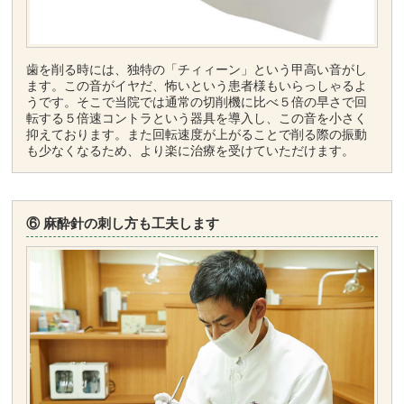
歯を削る時には、独特の「チィィーン」という甲高い音がし
ます。この音がイヤだ、怖いという患者様もいらっしゃるよ
うです。そこで当院では通常の切削機に比べ５倍の早さで回
転する５倍速コントラという器具を導入し、この音を小さく
抑えております。また回転速度が上がることで削る際の振動
も少なくなるため、より楽に治療を受けていただけます。
⑥ 麻酔針の刺し方も工夫します