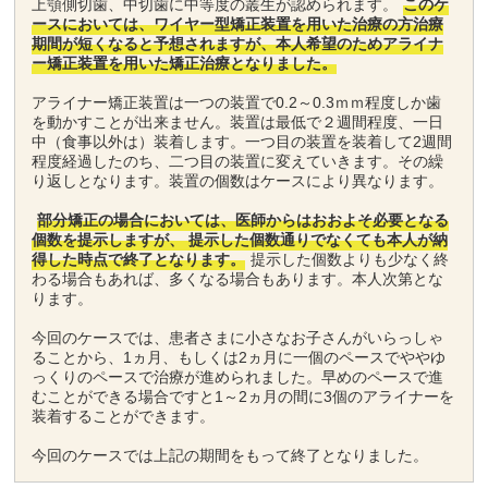
上顎側切歯、中切歯に中等度の叢生が認められます。
このケ
ースにおいては、ワイヤー型矯正装置を用いた治療の方治療
期間が短くなると予想されますが、本人希望のためアライナ
ー矯正装置を用いた矯正治療となりました。
アライナー矯正装置は一つの装置で0.2～0.3ｍｍ程度しか歯
を動かすことが出来ません。装置は最低で２週間程度、一日
中（食事以外は）装着します。一つ目の装置を装着して2週間
程度経過したのち、二つ目の装置に変えていきます。その繰
り返しとなります。装置の個数はケースにより異なります。
部分矯正の場合においては、医師からはおおよそ必要となる
個数を提示しますが、 提示した個数通りでなくても本人が納
得した時点で終了となります。
提示した個数よりも少なく終
わる場合もあれば、多くなる場合もあります。本人次第とな
ります。
今回のケースでは、患者さまに小さなお子さんがいらっしゃ
ることから、1ヵ月、もしくは2ヵ月に一個のペースでややゆ
っくりのペースで治療が進められました。早めのペースで進
むことができる場合ですと1～2ヵ月の間に3個のアライナーを
装着することができます。
今回のケースでは上記の期間をもって終了となりました。