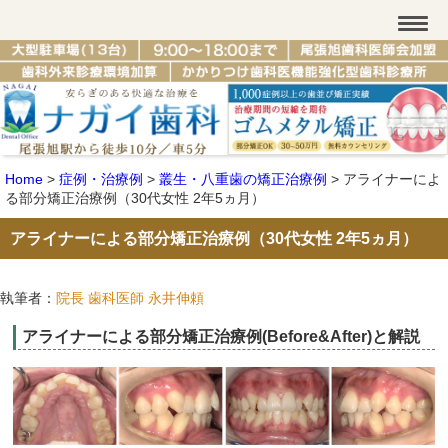
Home
>
症例・治療例
>
叢生・八重歯の矯正治療例
>
アライナーによ
る部分矯正治療例（30代女性 2年5ヵ月）
アライナーによる部分矯正治療例（30代女性 2年5ヵ月）
執筆者：
院長 歯科医師 永井伸頼
アライナーによる部分矯正治療例(Before&After)と解説