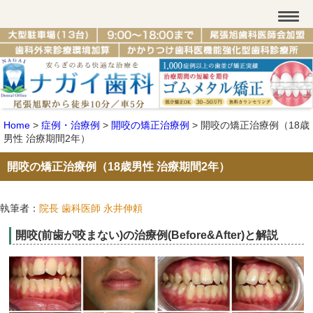
Home
>
症例・治療例
>
開咬の矯正治療例
>
開咬の矯正治療例（18歳
男性 治療期間2年）
開咬の矯正治療例（18歳男性 治療期間2年）
執筆者：
院長 歯科医師 永井伸頼
開咬(前歯が咬まない)の治療例(Before&After)と解説