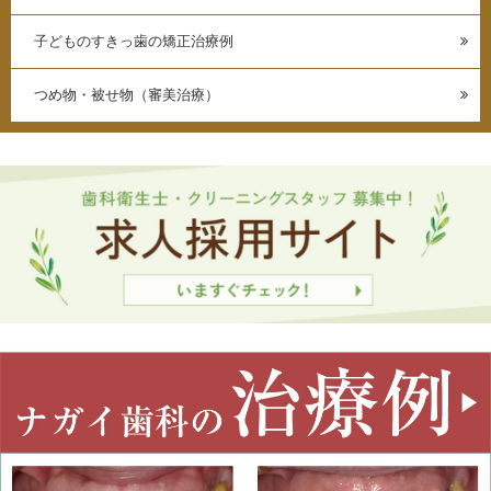
子どものすきっ歯の矯正治療例
つめ物・被せ物（審美治療）