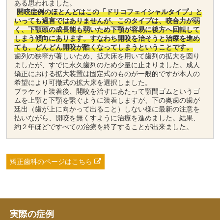
ある思われました。
開咬症例のほとんどはこの「ドリコフェイシャルタイプ」と
いっても過言ではありませんが、このタイプは、咬合力が弱
く、下顎頭の成長能も弱いため下顎が容易に後方へ回転して
しまう傾向にあります。すなわち開咬を治そうと治療を進め
ても、どんどん開咬が酷くなってしまうということです。
歯列の狭窄が著しいため、拡大床を用いて歯列の拡大を図り
ましたが、すでに永久歯列のため少量に止まりました。成人
矯正における拡大装置は固定式のものが一般的ですが本人の
希望により可撤式の拡大床を選択しました。
ブラケット装着後、開咬を治すにあたって顎間ゴムというゴ
ムを上顎と下顎を繋ぐように装着しますが、下の奥歯の歯が
廷出（歯が上に向かって出ること）しない様に最新の注意を
払いながら、開咬を無くすように治療を進めました。結果、
約２年ほどですべての治療を終了することが出来ました。
矯正歯科のページはこちら
実際の症例