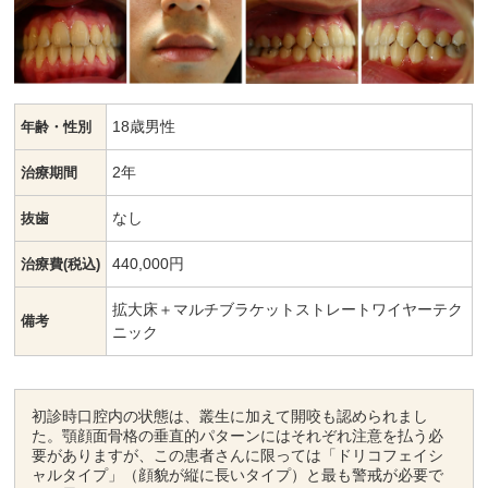
18歳男性
年齢・性別
2年
治療期間
なし
抜歯
440,000円
治療費(税込)
拡大床＋マルチブラケットストレートワイヤーテク
備考
ニック
初診時口腔内の状態は、叢生に加えて開咬も認められまし
た。顎顔面骨格の垂直的パターンにはそれぞれ注意を払う必
要がありますが、この患者さんに限っては「ドリコフェイシ
ャルタイプ」（顔貌が縦に長いタイプ）と最も警戒が必要で