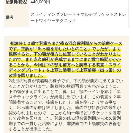
440,000円
治療費(税込)
スライディングプレート＋マルチブラケットストレ
備考
ートワイヤーテクニック
初診時１０歳で乳歯もまだ残る混合歯列期からの治療ケース
です。 主訴が「出っ歯を治したいとのこと」でしたが、よく
観察すると、下の顎が後方に位置していることがわかりまし
たので、また永久歯列が完成するまでにまだ数年時間がかか
ることから、今回は下の顎を前方へと誘導する装置「スライ
ディングプレート」を上顎に装着して上顎前突（出っ歯）の
改善を図りました。
2枚目の写真が装着時の様子です。下の顎が前方に出てきてい
ることが分かります。 装着時の横顔写真でもわかるように、
下の顎がまえに出ることで、鼻、口、顎のラインを結ぶ「エ
ステティックライン」が綺麗に出ています。 この装置を２年
間装着することで、抜歯をしたり、歯を削ったりする事な
く、出っ歯の治療は終了しました。 歯の並びに多少の叢生が
認められましたので、ここから約一年ほどブラケットを装着
して改善を図りました。 乳歯の残る混合歯列期から永久歯列
期までの一貫した治療により、非抜歯での上顎前突の改善を
することが出来ました。