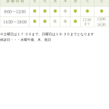
※土曜日は１７:３０まで、日曜日は１６:３０までとなります
休診日・・・水曜午後、木、祝日