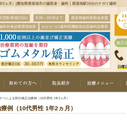
1年2ヵ月）|愛知県尾張旭市の歯医者・歯科｜尾張旭駅10分のナガイ歯科
大型駐車場(13台)
9:00～18:00まで
尾張旭歯科医師会加盟
歯科外来診療環境加算
かかりつけ歯科医機能強化型歯科診療所
矯正
日曜
ナガイ歯科について
初めての方へ
院長紹介
治
ナーによる部分矯正治療例（10代男性 1年2ヵ月）
例（10代男性 1年2ヵ月）