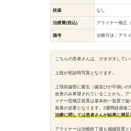
抜歯
なし
治療費(税込)
アライナー矯正（使
備考
治療方法：アラ
こちらの患者さんは、ガタガタしてい
上段が初診時写真となります。
上顎前歯部に叢生（歯並びが不揃いの
改善のみ希望されていることから、ア
イナー型矯正装置は基本的一装置で歯を
装着が必要となります。2週間経過後
治療に関しては患者さんが結果に満足
アライナーは治療終了後も補綴装置と