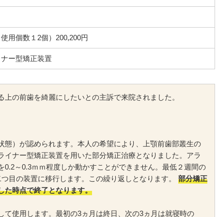
用個数１2個）200,200円
イナー型矯正装置
る上の前歯を綺麗にしたいとの主訴で来院されました。
状態）が認められます。本人の希望により、上顎前歯部叢生の
ライナー型矯正装置を用いた部分矯正治療となりました。アラ
0.2～0.3ｍｍ程度しか動かすことができません。最低２週間の
二つ目の装置に移行します。この繰り返しとなります。
部分矯正
した時点で終了となります。
して使用します。最初の3ヵ月は終日、次の3ヵ月は就寝時の