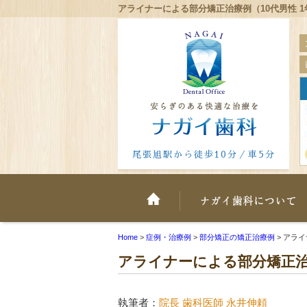
アライナーによる部分矯正治療例（10代男性 
尾張旭駅から徒歩10分／車5分
ホーム
Home
>
症例・治療例
>
部分矯正の矯正治療例
>
アライ
アライナーによる部分矯正治療
執筆者：
院長 歯科医師 永井伸頼