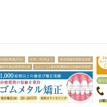
大型駐車場(13台)
9:00～18:00まで
尾張旭歯科医師会加盟
歯科外来診療環境加算
かかりつけ歯科医機能強化型歯科診療所
矯正
日曜