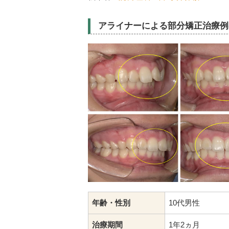
アライナーによる部分矯正治療例(Bef
年齢・性別
10代男性
治療期間
1年2ヵ月