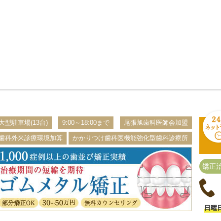
大型駐車場(13台)
9:00～18:00まで
尾張旭歯科医師会加盟
歯科外来診療環境加算
かかりつけ歯科医機能強化型歯科診療所
矯正
日曜