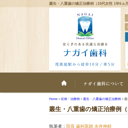
叢生・八重歯の矯正治療例（10代女性 1年6ヵ
尾張旭駅から徒歩10分／車5分
ホーム
Home
>
症例・治療例
>
叢生・八重歯の矯正治療例
>
叢
叢生・八重歯の矯正治療例（1
執筆者：
院長 歯科医師 永井伸頼