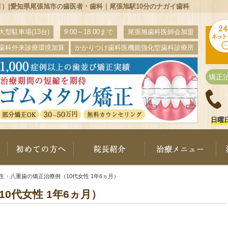
月）|愛知県尾張旭市の歯医者・歯科｜尾張旭駅10分のナガイ歯科
大型駐車場(13台)
9:00～18:00まで
尾張旭歯科医師会加盟
歯科外来診療環境加算
かかりつけ歯科医機能強化型歯科診療所
矯正
日曜
ナガイ歯科について
初めての方へ
院長紹介
治
生・八重歯の矯正治療例（10代女性 1年6ヵ月）
0代女性 1年6ヵ月）