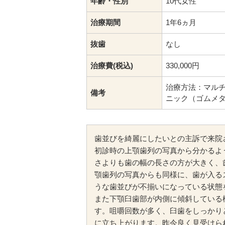
年齢・性別
10代女性
治療期間
1年6ヵ月
抜歯
なし
治療費(税込)
330,000円
治療方法：マル
備考
ニック（ゴムメ
歯並びを綺麗にしたいとの主訴で来院
初診時の上顎歯列の写真から分かるよ
さよりも歯の幅の長さの方が大きく、
顎歯列の写真からも同様に、歯が入る
うな歯並びが不揃いになっている状態
また下顎臼歯部が内側に傾斜している
す。咀嚼回数が多く、臼歯をしっかり
に立ち上がります。昨今良く見受けら