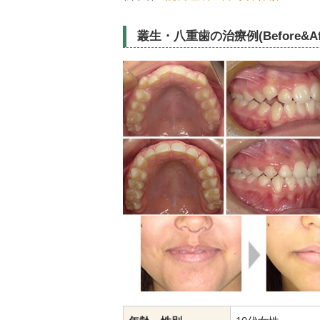
叢生・八重歯の治療例(Before&Af