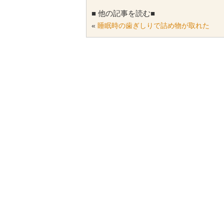
■ 他の記事を読む■
«
睡眠時の歯ぎしりで詰め物が取れた