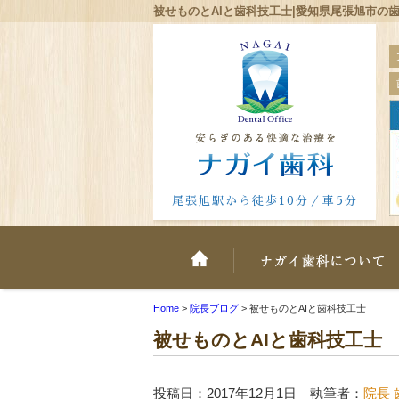
被せものとAIと歯科技工士|愛知県尾張旭市の
尾張旭駅から徒歩10分／車5分
ホーム
Home
>
院長ブログ
>
被せものとAIと歯科技工士
被せものとAIと歯科技工士
投稿日：2017年12月1日 執筆者：
院長 