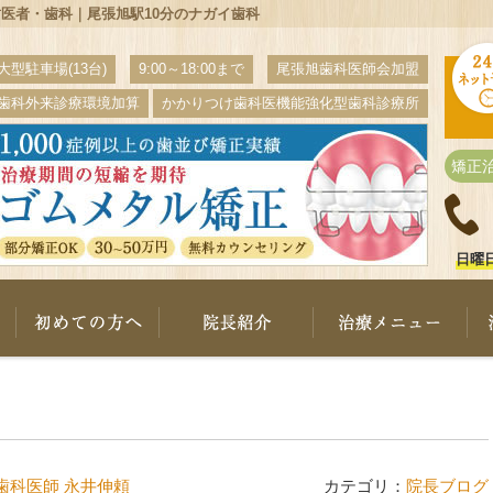
歯医者・歯科｜尾張旭駅10分のナガイ歯科
大型駐車場(13台)
9:00～18:00まで
尾張旭歯科医師会加盟
歯科外来診療環境加算
かかりつけ歯科医機能強化型歯科診療所
矯正
日曜
ナガイ歯科について
初めての方へ
院長紹介
治
歯科医師 永井伸頼
カテゴリ：
院長ブログ