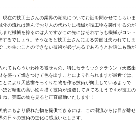
。現在の技工士さんの業界の潮流についてお話を聞かせてもらいま
械化の流れは進んでおり人の代わりに機械が技工物を製作するのが
んまだ機械を操るのは人ですがこの先にはそれすらも機械がコント
到来するでしょう。そうなると技工士さんによる労働は失われてしま
でしか生むことのできない技術が必ずあるであろうとお話にも熱が
入れてもらういわゆる被せもの、特にセラミッククラウン（天然歯
材を盛って焼きつけて色を出すことにより作られますが最近では、
ことにより天然歯そっくりな物を作る技術が向上しているようで
いほど精度の高い絵を描く技術が浸透してきてるようですが技工の
すね。実際の物を見ると正直感動いたします！
美的にもより優れた物を提供できるには、この潮流からは目が離せ
界の日々の技術の進化に感服いたします。