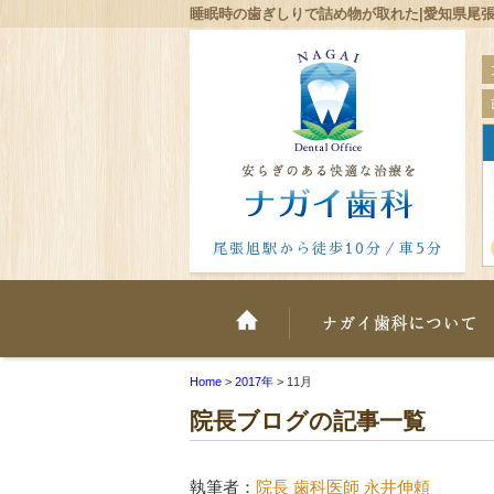
睡眠時の歯ぎしりで詰め物が取れた|愛知県尾張
尾張旭駅から徒歩10分／車5分
ホーム
Home
>
2017年
>
11月
院長ブログの記事一覧
執筆者：
院長 歯科医師 永井伸頼