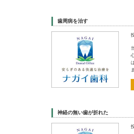
歯周病を治す
神経の無い歯が折れた