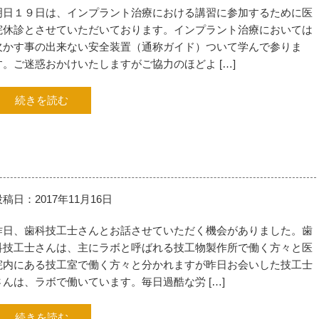
明日１９日は、インプラント治療における講習に参加するために医
院休診とさせていただいております。インプラント治療においては
欠かす事の出来ない安全装置（通称ガイド）ついて学んで参りま
す。ご迷惑おかけいたしますがご協力のほどよ […]
続きを読む
投稿日：2017年11月16日
昨日、歯科技工士さんとお話させていただく機会がありました。歯
科技工士さんは、主にラボと呼ばれる技工物製作所で働く方々と医
院内にある技工室で働く方々と分かれますが昨日お会いした技工士
さんは、ラボで働いています。毎日過酷な労 […]
続きを読む