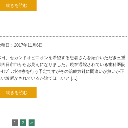
続きを読む
投稿日：2017年11月6日
本日、セカンドオピニオンを希望する患者さんを紹介いただき三重
県四日市市からお見えになりました。現在通院されている歯科医院
でｲﾝﾌﾟﾗﾝﾄ治療を行う予定ですがその治療方針に間違いが無いか正
しい診断がされているか診てほしいと […]
続きを読む
1
2
>