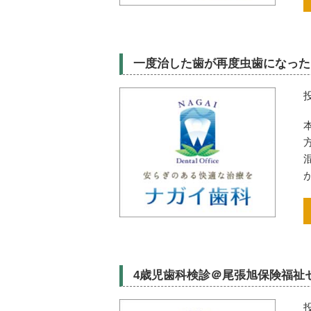
一度治した歯が再度虫歯になった
4歳児歯科検診＠尾張旭保険福祉