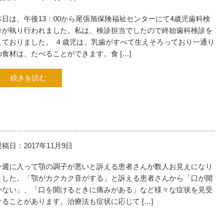
本日は、午後13：00から尾張旭保険福祉センターにて4歳児歯科検
診が執り行われました。私は、検診担当でしたので終始歯科検診を
しておりました。 ４歳児は、乳歯がすべて生えそろっており一通り
の食材は、たべることができます。食 […]
続きを読む
投稿日：2017年11月9日
今週に入って顎の調子が悪いと訴える患者さんが数人お見えになり
ました。「顎がカクカク音がする」と訴える患者さんから「口が開
かない」、「口を開けるときに痛みがある」など様々な症状を見受
けることがあります。治療法も症状に応じて […]