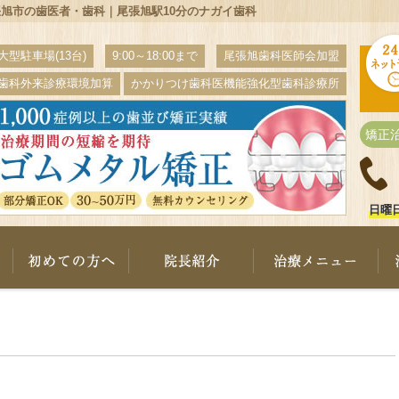
旭市の歯医者・歯科｜尾張旭駅10分のナガイ歯科
大型駐車場(13台)
9:00～18:00まで
尾張旭歯科医師会加盟
歯科外来診療環境加算
かかりつけ歯科医機能強化型歯科診療所
矯正
日曜
ナガイ歯科について
初めての方へ
院長紹介
治