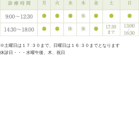
※土曜日は１７:３０まで、日曜日は１６:３０までとなります
休診日・・・水曜午後、木、祝日