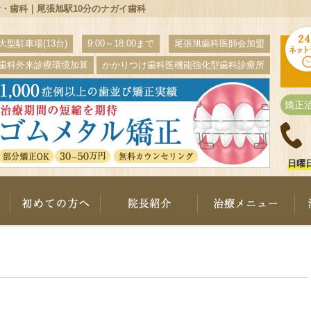
・歯科｜尾張旭駅10分のナガイ歯科
大型駐車場(13台)
9:00～18:00まで
尾張旭歯科医師会加盟
歯科外来診療環境加算
かかりつけ歯科医機能強化型歯科診療所
矯正
日曜
ナガイ歯科について
初めての方へ
院長紹介
治