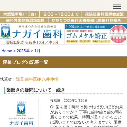
Home
>
2025年
>
1月
院長ブログの記事一覧
執筆者：
院長 歯科医師 永井伸頼
歯磨きの疑問について 続き
投稿日：2025年1月26日
Q: 歯を磨く時間は長ければ長いほど効果
がありますか？ 丁寧に歯や歯と歯の間を
磨くことで結果、時間が長くかかること
は悪いことではないと考えますが、限度