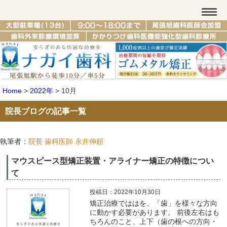
Home
>
2022年
>
10月
院長ブログの記事一覧
執筆者：
院長 歯科医師 永井伸頼
マウスピース型矯正装置・アライナー矯正の特徴につい
て
投稿日：2022年10月30日
矯正治療でははを、「歯」を様々な方向
に動かす必要があります。 前後左右はも
ちろんのこと、上下（歯の根への方向・