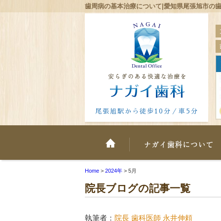
歯周病の基本治療について|愛知県尾張旭市の歯
尾張旭駅から徒歩10分／車5分
ホーム
Home
>
2024年
>
5月
院長ブログの記事一覧
執筆者：
院長 歯科医師 永井伸頼