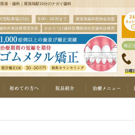
医者・歯科｜尾張旭駅10分のナガイ歯科
大型駐車場(13台)
9:00～18:00まで
尾張旭歯科医師会加盟
歯科外来診療環境加算
かかりつけ歯科医機能強化型歯科診療所
矯正
日曜
ナガイ歯科について
初めての方へ
院長紹介
治