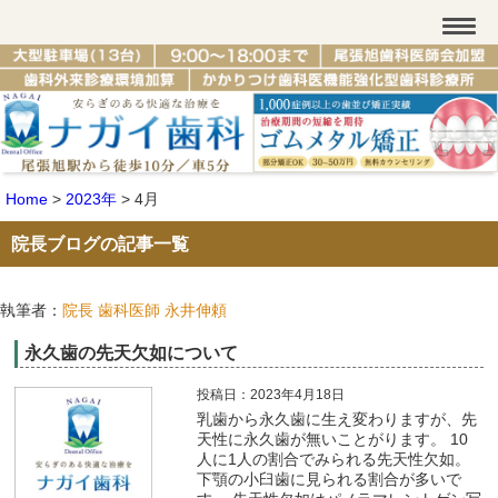
Home
>
2023年
>
4月
院長ブログの記事一覧
執筆者：
院長 歯科医師 永井伸頼
永久歯の先天欠如について
投稿日：2023年4月18日
乳歯から永久歯に生え変わりますが、先
天性に永久歯が無いことがります。 10
人に1人の割合でみられる先天性欠如。
下顎の小臼歯に見られる割合が多いで