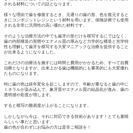
される材料についての話となります。
様々な理由で歯を修復するとき、元通りの歯の形、色を復元すると
きにコンポジットレジンという材料を用います。保険診療でも使用
される非常に汎用性の高い優れた材料です。
そのような治療方法の中でも歯牙の形だけを模写するにではなく、
歯の内部構造の形態やエナメル質の厚みなど力学的な構造と光学特
性も理解して歯牙を模写する大変マニアックな治療を提供すること
が出来るようになりました。
これだけの治療法を施すには時間と費用がかかるため、すべて自費
治療となりますが、出来上がる歯は機能的にも審美的にも大変優れ
たものになります。
特に歯の色は経年変化を起こしますので、年齢が重なると歯の中に
ミネラルが染み込んで、象牙質やエナメル質の結晶化が進み、歯の
透明感や彩度が増します。
すると模写の難易度が上がることになります。
しかしながら今は、それに対応できる技術があります！とても素晴
らしいい事だと思います。
歯の色が合わずにお悩みの方は是非ご相談を！