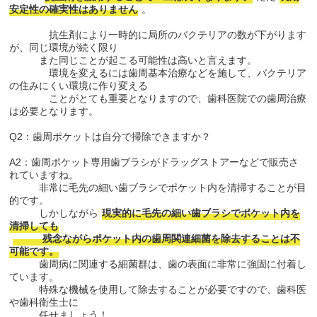
安定性の確実性はありません
。
抗生剤により一時的に局所のバクテリアの数が下がります
が、同じ環境が続く限り
また同じことが起こる可能性は高いと言えます。
環境を変えるには歯周基本治療などを施して、バクテリア
の住みにくい環境に作り変える
ことがとても重要となりますので、歯科医院での歯周治療
は必要となります。
Q2：歯周ポケットは自分で掃除できますか？
A2：歯周ポケット専用歯ブラシがドラッグストアーなどで販売さ
れていますね。
非常に毛先の細い歯ブラシでポケット内を清掃することが目
的です。
しかしながら
現実的に毛先の細い歯ブラシでポケット内を
清掃しても
残念ながらポケット内の歯周関連細菌を除去することは不
可能です。
歯周病に関連する細菌群は、歯の表面に非常に強固に付着し
ています。
特殊な機械を使用して除去することが必要ですので、歯科医
や歯科衛生士に
任せましょう！