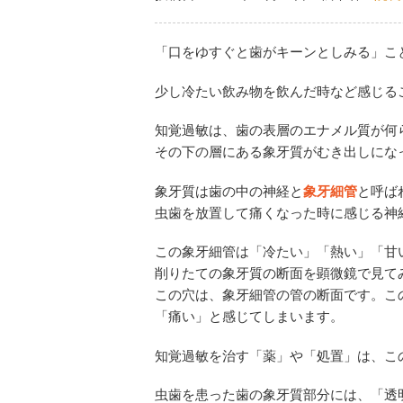
「口をゆすぐと歯がキーンとしみる」こ
少し冷たい飲み物を飲んだ時など感じる
知覚過敏は、歯の表層のエナメル質が何
その下の層にある象牙質がむき出しにな
象牙質は歯の中の神経と
象牙細管
と呼ば
虫歯を放置して痛くなった時に感じる神
この象牙細管は「冷たい」「熱い」「甘
削りたての象牙質の断面を顕微鏡で見て
この穴は、象牙細管の管の断面です。こ
「痛い」と感じてしまいます。
知覚過敏を治す「薬」や「処置」は、こ
虫歯を患った歯の象牙質部分には、「透