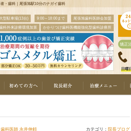
者・歯科｜尾張旭駅10分のナガイ歯科
大型駐車場(13台)
9:00～18:00まで
尾張旭歯科医師会加盟
歯科外来診療環境加算
かかりつけ歯科医機能強化型歯科診療所
矯正
日曜
ナガイ歯科について
初めての方へ
院長紹介
治
 歯科医師 永井伸頼
カテゴリ：
院長ブログ