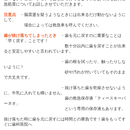
急処置についてお話しさせていただきます。
注意点
・脳震盪を疑うようなときには出来るだけ動かないように
して、
場合によっては救急車を呼んでください。
歯が抜け落ちてしまったとき
・歯を元に戻すのに重要なことは
「早く戻す」ことです！
数十分以内に歯を戻すことが出来
ると安定しやすいと言われています。
・歯の根を拭ったり、触ったりしな
いように！
砂や汚れが付いていてもそのまま
で大丈夫です。
・抜け落ちた歯を乾燥させないよう
に、牛乳に入れても構いません。
歯の救急保存液「ティースキーパ
ーネオ」
という専用の保存液もあります。
抜け落ちた時に歯を元に戻すには時間との勝負です！歯をもってす
ぐに歯科医院へ