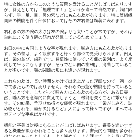
特に女性の方からこのような質問を受けることがしばしばあります
が、答えとしては「無理です！」というか違って当然です。顔に限
らず、手、足、目、鼻の穴などにも左右差があります。特に硬組織
周囲の機能を伴う部位においてはその左右差は顕著に表れます。
右利きの方の腕の太さは左の腕よりも太いことが常ですが、それは
単純によく使う腕の筋肉が発達しているためでしょう。
お口の中にも同じような事が現れます。噛み方にも左右差がありま
す。その差は、よく観察すると様々な部位で見受けられます。例え
ば、歯の並び、歯列です。習慣性に使っている側の歯列は、よく摩
耗して平らになりますが、そうでない側の歯列は、湾曲しているこ
とが多いです。顎の関節の形にも違いが現れます。
これらの差は、長い時間をかけて出来上がった形態なので一朝一夕
でできたものではありません。それらの形態が機能を持っていると
いうことです。したがって噛み方に左右差のある方が、ある日突
然、噛み方を意識的に変えてしまうと、機能を失うことに繋がりま
す。その結果、予期せぬ様々な症状が現れます。「歯がしみる、詰
め物がとれる、歯が欠けるなど」人によって様々ですが、すべてネ
ガティブな事象ばかりです。
機能と審美は対極にあることがしばしばあります。審美を追いすぎ
ると機能が損なわれることも多々あります。審美的な問題が多かれ
少なかれあったとしても、よく噛めて、よく話せて、より良い日常