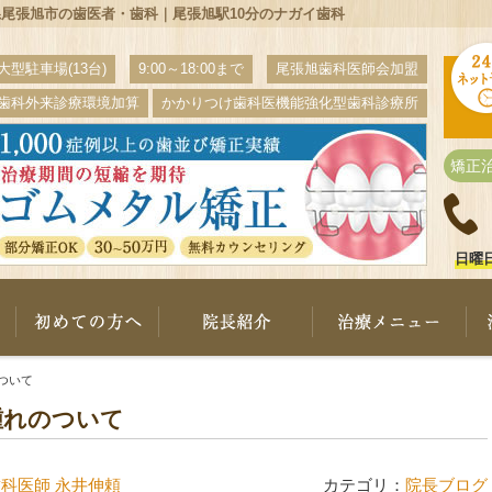
県尾張旭市の歯医者・歯科｜尾張旭駅10分のナガイ歯科
大型駐車場(13台)
9:00～18:00まで
尾張旭歯科医師会加盟
歯科外来診療環境加算
かかりつけ歯科医機能強化型歯科診療所
矯正
日曜
ナガイ歯科について
初めての方へ
院長紹介
治
ついて
腫れのついて
歯科医師 永井伸頼
カテゴリ：
院長ブログ