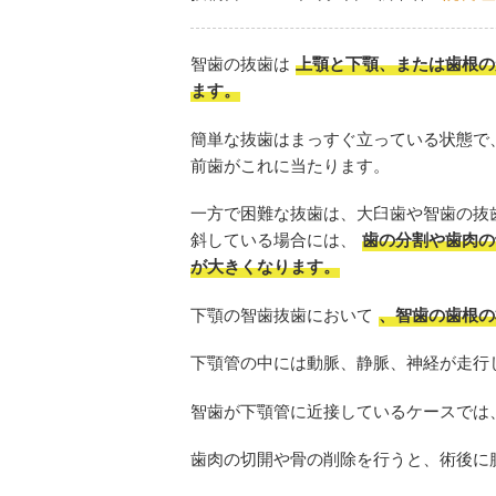
智歯の抜歯は
上顎と下顎、または歯根の
ます。
簡単な抜歯はまっすぐ立っている状態で
前歯がこれに当たります。
一方で困難な抜歯は、大臼歯や智歯の抜
斜している場合には、
歯の分割や歯肉の
が大きくなります。
下顎の智歯抜歯において
、智歯の歯根の
下顎管の中には動脈、静脈、神経が走行
智歯が下顎管に近接しているケースでは
歯肉の切開や骨の削除を行うと、術後に