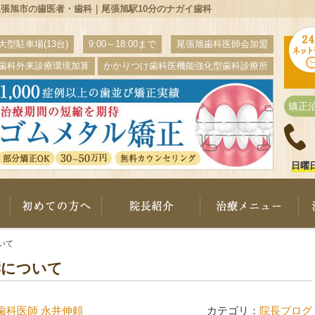
張旭市の歯医者・歯科｜尾張旭駅10分のナガイ歯科
大型駐車場(13台)
9:00～18:00まで
尾張旭歯科医師会加盟
歯科外来診療環境加算
かかりつけ歯科医機能強化型歯科診療所
矯正
日曜
ナガイ歯科について
初めての方へ
院長紹介
治
いて
響について
歯科医師 永井伸頼
カテゴリ：
院長ブログ