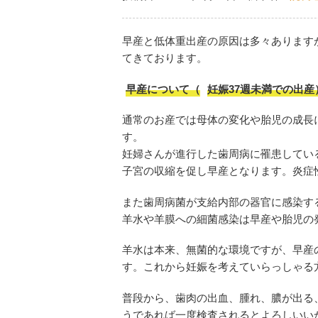
早産と低体重出産の原因は多々あります
てきております。
早産について（
妊娠37週未満での出産
通常のお産では母体の変化や胎児の成長
す。
妊婦さんが進行した歯周病に罹患してい
子宮の収縮を促し早産となります。炎症
また歯周病菌が支給内部の器官に感染す
羊水や羊膜への細菌感染は早産や胎児の
羊水は本来、無菌的な環境ですが、早産
す。これから妊娠を考えていらっしゃる
普段から、歯肉の出血、腫れ、膿が出る
うであれば一度検査されるとよろしいい