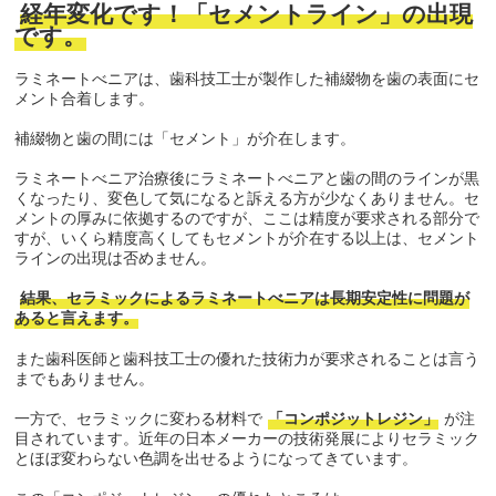
経年変化です！「セメントライン」の出現
です。
ラミネートべニアは、歯科技工士が製作した補綴物を歯の表面にセ
メント合着します。
補綴物と歯の間には「セメント」が介在します。
ラミネートべニア治療後にラミネートべニアと歯の間のラインが黒
くなったり、変色して気になると訴える方が少なくありません。セ
メントの厚みに依拠するのですが、ここは精度が要求される部分で
すが、いくら精度高くしてもセメントが介在する以上は、セメント
ラインの出現は否めません。
結果、セラミックによるラミネートべニアは長期安定性に問題が
あると言えます。
また歯科医師と歯科技工士の優れた技術力が要求されることは言う
までもありません。
一方で、セラミックに変わる材料で
「コンポジットレジン」
が注
目されています。近年の日本メーカーの技術発展によりセラミック
とほぼ変わらない色調を出せるようになってきています。