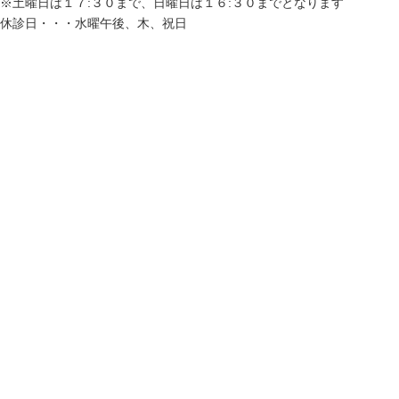
※土曜日は１７:３０まで、日曜日は１６:３０までとなります
休診日・・・水曜午後、木、祝日