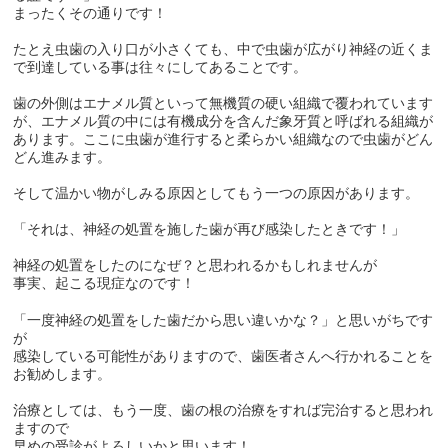
まったくその通りです！
たとえ虫歯の入り口が小さくても、中で虫歯が広がり神経の近くま
で到達している事は往々にしてあることです。
歯の外側はエナメル質といって無機質の硬い組織で覆われています
が、エナメル質の中には有機成分を含んだ象牙質と呼ばれる組織が
あります。ここに虫歯が進行すると柔らかい組織なので虫歯がどん
どん進みます。
そして温かい物がしみる原因としてもう一つの原因があります。
「それは、神経の処置を施した歯が再び感染したときです！」
神経の処置をしたのになぜ？と思われるかもしれませんが
事実、起こる現症なのです！
「一度神経の処置をした歯だから思い違いかな？」と思いがちです
が
感染している可能性がありますので、歯医者さんへ行かれることを
お勧めします。
治療としては、もう一度、歯の根の治療をすれば完治すると思われ
ますので
早めの受診がよろしいかと思います！