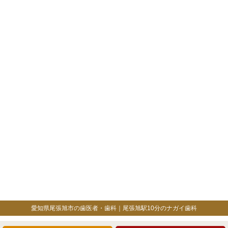
愛知県尾張旭市の歯医者・歯科｜尾張旭駅10分のナガイ歯科