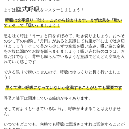
腹式呼吸
まずは
をマスターしましょう！
呼吸は文字通り「吐く」ことから始まります。まずは息を「吐い
て」そして「吸い」ましょう！
息を吐く時は「うー」と口をすぼめて、吐き切りましょう。おへそ
の少し下の内部に「丹田」があると意識してお腹が凹むまで吐き切
りましょう！そして鼻から少しずつ空気を吸い込み、吸い込む空気
をお腹に溜めてお腹を膨らませましょう！吸い込む時のコツは、お
腹だけでなく、背中も膨らんでいるような意識でどんどん空気を入
れていく感じです！
できる限りで構いませんので、呼吸はゆっくりと長く行いましょ
う！
早くて浅い呼吸になっていないか意識することがとても重要です
呼吸と嚥下は関連している筋肉が多々あります。
そして何よりも生きている以上は、呼吸が止まることはありませ
ん。
いつでもどこでも、何時でも呼吸に意識さえすれば鍛錬することが