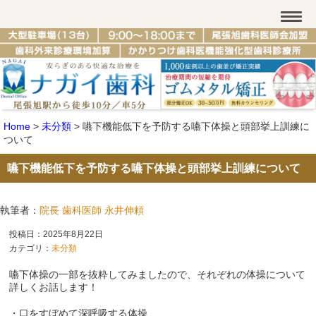
Home
>
未分類
>
嚥下機能低下を予防する嚥下体操と頭部挙上訓練に
ついて
嚥下機能低下を予防する嚥下体操と頭部挙上訓練について
執筆者：
院長 歯科医師 永井伸頼
投稿日：2025年8月22日
カテゴリ：
未分類
嚥下体操の一部を抜粋してみましたので、それぞれの体操について
詳しくお話します！
・口をすぼめて深呼吸する体操