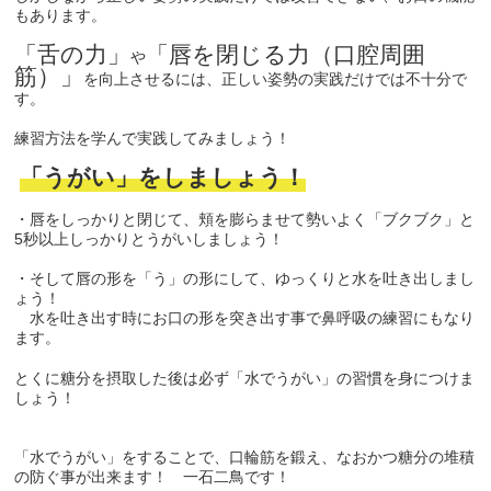
もあります。
「舌の力」
「唇を閉じる力（口腔周囲
や
筋）」
を向上させるには、正しい姿勢の実践だけでは不十分で
す。
練習方法を学んで実践してみましょう！
「うがい」をしましょう！
・唇をしっかりと閉じて、頬を膨らませて勢いよく「ブクブク」と
5秒以上しっかりとうがいしましょう！
・そして唇の形を「う」の形にして、ゆっくりと水を吐き出しまし
ょう！
水を吐き出す時にお口の形を突き出す事で鼻呼吸の練習にもなり
ます。
とくに糖分を摂取した後は必ず「水でうがい」の習慣を身につけま
しょう！
「水でうがい」をすることで、口輪筋を鍛え、なおかつ糖分の堆積
の防ぐ事が出来ます！ 一石二鳥です！