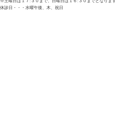
※土曜日は１７:３０まで、日曜日は１６:３０までとなります
休診日・・・水曜午後、木、祝日